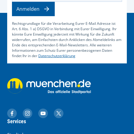
Anmelden
Rechtsgrundlage für die Verarbeitung Eurer E-Mail Adresse ist
Art. 6 Abs. 1 a) DSGVO in Verbindung mit Eurer Einwilligung. Ihr
könnte Eure Einwilligung jederzeit mit Wirkung für die Zukunft
widerrufen, am Einfachsten durch Anklicken des Abmeldelinks am
Ende des entsprechenden E-Mail-Newsletters. Alle weiteren
Informationen zum Schutz Eurer personenbezogenen Daten
findet Ihr in der
Datenschutzerklärung
muenchen.de auf Facebook
muenchen.de auf Instagram
muenchen.de auf YouTube
muenchen.de auf X
Services