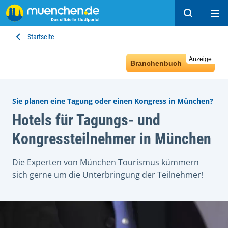
Suchen
Hau
Startseite
Anzeige
Branchenbuch
Sie planen eine Tagung oder einen Kongress in München?
Hotels für Tagungs- und
Kongressteilnehmer in München
Die Experten von München Tourismus kümmern
sich gerne um die Unterbringung der Teilnehmer!