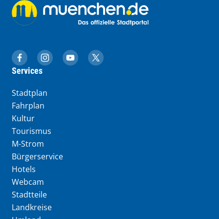
muenchen.de auf Facebook
muenchen.de auf Instagram
muenchen.de auf YouTube
muenchen.de auf X
Services
Stadtplan
Fahrplan
Kultur
Tourismus
M-Strom
Bürgerservice
Hotels
Webcam
Stadtteile
Landkreise