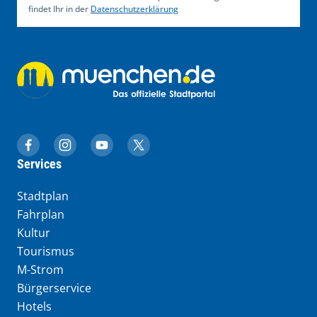
findet Ihr in der
Datenschutzerklärung
muenchen.de auf Facebook
muenchen.de auf Instagram
muenchen.de auf YouTube
muenchen.de auf X
Services
Stadtplan
Fahrplan
Kultur
Tourismus
M-Strom
Bürgerservice
Hotels