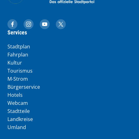
muenchen.de auf Facebook
muenchen.de auf Instagram
muenchen.de auf YouTube
muenchen.de auf X
Services
Stadtplan
Fahrplan
Kultur
Tourismus
M-Strom
Bürgerservice
Hotels
Webcam
Stadtteile
Landkreise
Umland