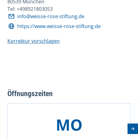
80539 München
Tel: +498921803053
info@weisse-rose-stiftung.de
https://www.weisse-rose-stiftung.de
Korrektur vorschlagen
Öffnungszeiten
This is a carousel with rotating cards. Use the previous 
MO
Nä