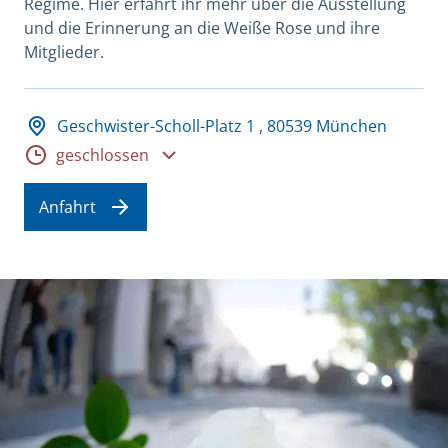
Regime. Hier erfahrt ihr mehr über die Ausstellung
und die Erinnerung an die Weiße Rose und ihre
Mitglieder.
Adresse und Öffnungszeiten
Geschwister-Scholl-Platz 1 , 80539 München
Öffnungszeiten
geschlossen
Anfahrt