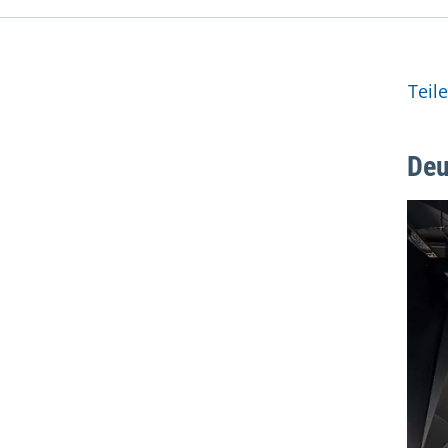
Wei
Teil
Deu