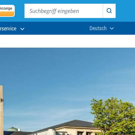
Suchbegriff eingeben
Anzeige
Suchen
Deutsch
rservice
Aktuelle Sprach