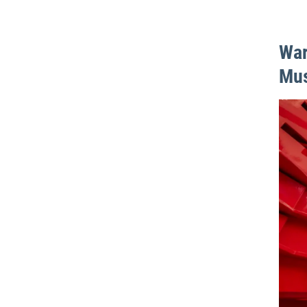
War
Mu