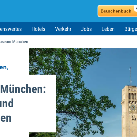
Branchenbuch
enswertes
Hotels
Verkehr
Jobs
Leben
Bürge
Museum München
en,
 München:
und
sen