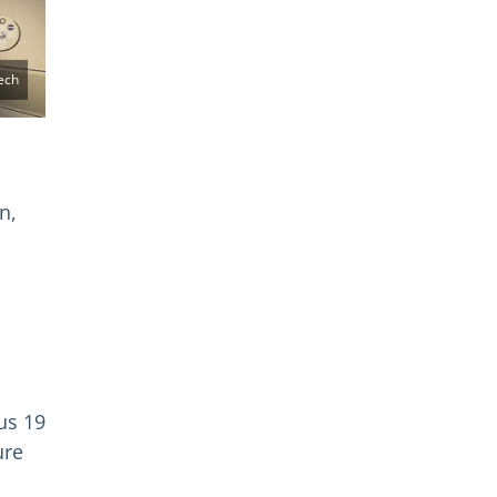
ech
n,
us 19
ure