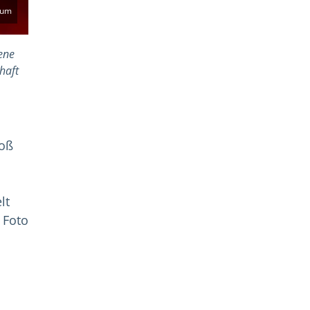
eum
ene
haft
roß
lt
 Foto