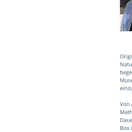
Orig
Natu
bege
Muse
einz
Von 
Math
Daue
Box 