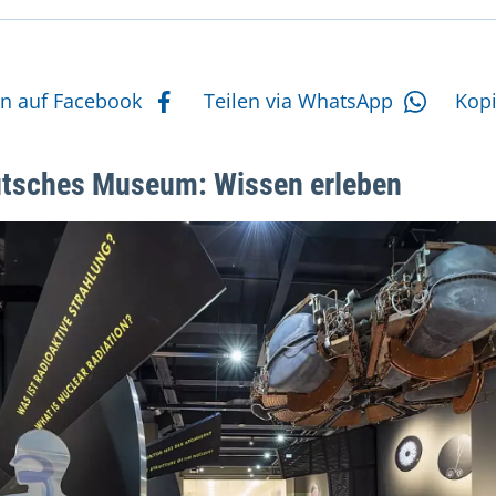
tere Aktionen
en auf Facebook
Teilen via WhatsApp
Kop
tsches Museum: Wissen erleben