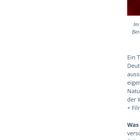
Im
Ber
Ein T
Deut
auss
eige
Natu
der 
+ Fi
Was 
vers