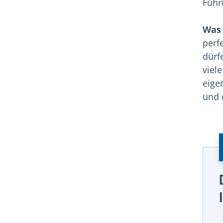
Führ
Was 
perf
dürf
viel
eige
und 