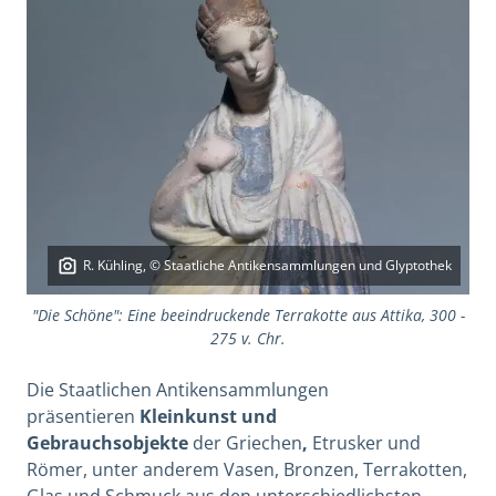
R. Kühling, © Staatliche Antikensammlungen und Glyptothek
"Die Schöne": Eine beeindruckende Terrakotte aus Attika, 300 -
275 v. Chr.
Die Staatlichen Antikensammlungen
präsentieren
Kleinkunst und
Gebrauchsobjekte
der Griechen
,
Etrusker und
Römer, unter anderem Vasen, Bronzen, Terrakotten,
Glas und Schmuck aus den unterschiedlichsten