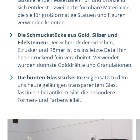
sich entdeckt – zwei leicht formbare Materialien,
die sie für großformatige Statuen und Figuren
verwenden konnten.
Die Schmuckstücke aus Gold, Silber und
Edelsteinen:
Der Schmuck der Griechen,
Etrusker und Römer ist bis ins letzte Detail hin
beeindruckend fein verarbeitet. Verwendet
wurden dünnste Golddrähte und Granulationen.
Die bunten Glasstücke:
Im Gegensatz zu dem
uns heute geläufigen transparentem Glas,
fasziniert bei antikem Glas die besondere
Formen- und Farbenvielfalt.
View image in modal
V