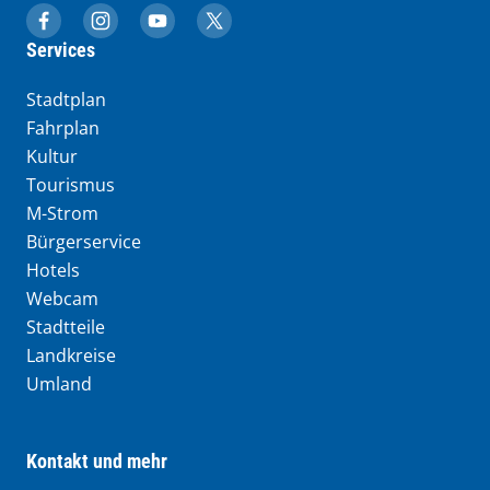
muenchen.de auf Facebook
muenchen.de auf Instagram
muenchen.de auf YouTube
muenchen.de auf X
Services
Stadtplan
Fahrplan
Kultur
Tourismus
M-Strom
Bürgerservice
Hotels
Webcam
Stadtteile
Landkreise
Umland
Kontakt und mehr