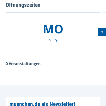
Öffnungszeiten
This is a carousel with rotating cards. Use the previous 
MO
Nä
0: - 0:
0 Veranstaltungen
muenchen.de als Newsletter!