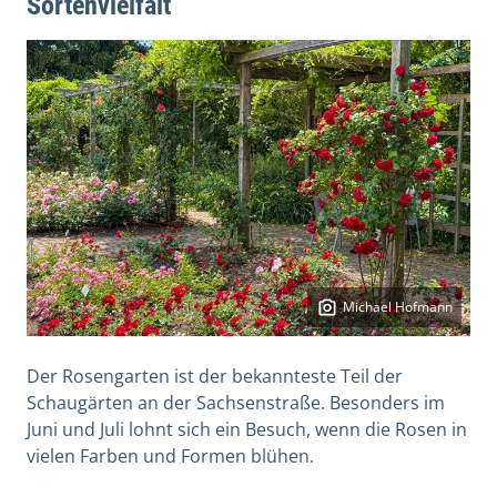
Sortenvielfalt
Michael Hofmann
Der Rosengarten ist der bekannteste Teil der
Schaugärten an der Sachsenstraße. Besonders im
Juni und Juli lohnt sich ein Besuch, wenn die Rosen in
vielen Farben und Formen blühen.