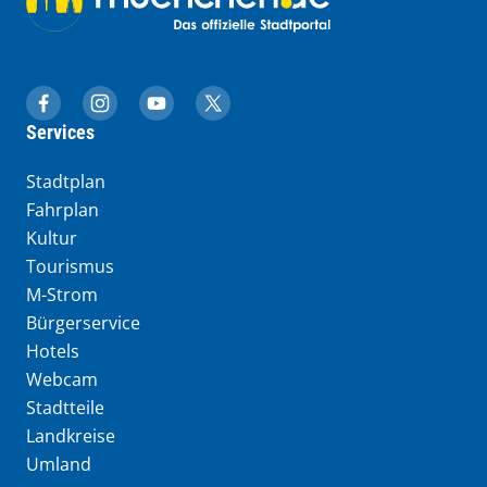
muenchen.de auf Facebook
muenchen.de auf Instagram
muenchen.de auf YouTube
muenchen.de auf X
Services
Stadtplan
Fahrplan
Kultur
Tourismus
M-Strom
Bürgerservice
Hotels
Webcam
Stadtteile
Landkreise
Umland