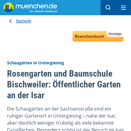
Suchen
Hau
Startseite
Anzeige
Branchenbuch
Schaugärten in Untergiesing
Rosengarten und Baumschule
Bischweiler: Öffentlicher Garten
an der Isar
Die Schaugärten an der Sachsenstraße sind ein
ruhiger Gartenort in Untergiesing – nahe der Isar,
aber deutlich weniger trubelig als viele bekannte
Grünflächen. Besonders schön ist der Besuch im Juni