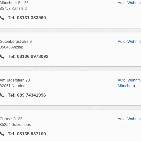
Münchner Str. 26
Auto: Wohnmo
85757 Karlsfeld
Tel: 08131 333960
Gutenbergstraße 9
Auto: Wohnmo
85646 Anzing
Tel: 08106 9978092
Am Jägerstern 28
Auto: Wohnmo
82061 Neuried
München)
Tel: 089 74341996
Ohmstr. 8 -22
Auto: Wohnm
85254 Sulzemoos
Tel: 08135 937100