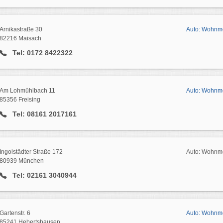
Arnikastraße 30
Auto: Wohnmo
82216 Maisach
Tel: 0172 8422322
Am Lohmühlbach 11
Auto: Wohnmo
85356 Freising
Tel: 08161 2017161
Ingolstädter Straße 172
Auto: Wohnmo
80939 München
Tel: 02161 3040944
Gartenstr. 6
Auto: Wohnmo
85241 Hebertshausen