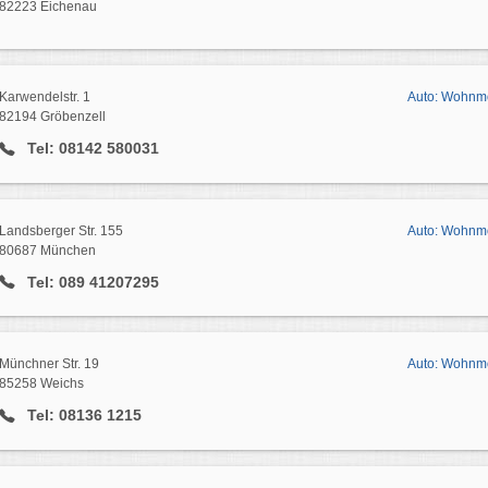
82223 Eichenau
Karwendelstr. 1
Auto: Wohnmo
82194 Gröbenzell
Tel: 08142 580031
Landsberger Str. 155
Auto: Wohnmo
80687 München
Tel: 089 41207295
Münchner Str. 19
Auto: Wohnmo
85258 Weichs
Tel: 08136 1215