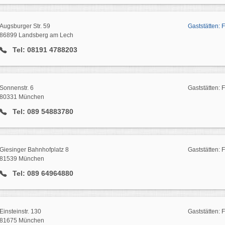
Augsburger Str. 59
Gaststätten:
86899 Landsberg am Lech
Tel: 08191 4788203
Sonnenstr. 6
Gaststätten: 
80331 München
Tel: 089 54883780
Giesinger Bahnhofplatz 8
Gaststätten: 
81539 München
Tel: 089 64964880
Einsteinstr. 130
Gaststätten:
81675 München