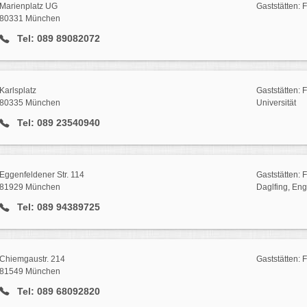
Marienplatz UG
Gaststätten: 
80331 München
Tel: 089 89082072
Karlsplatz
Gaststätten: 
80335 München
Universität
Tel: 089 23540940
Eggenfeldener Str. 114
Gaststätten:
81929 München
Daglfing, En
Tel: 089 94389725
Chiemgaustr. 214
Gaststätten: 
81549 München
Tel: 089 68092820