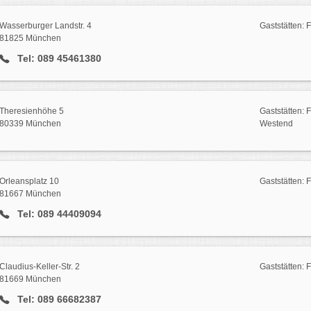
Wasserburger Landstr. 4
Gaststätten: 
81825 München
Tel: 089 45461380
Theresienhöhe 5
Gaststätten:
80339 München
Westend
Orleansplatz 10
Gaststätten:
81667 München
Tel: 089 44409094
Claudius-Keller-Str. 2
Gaststätten: 
81669 München
Tel: 089 66682387