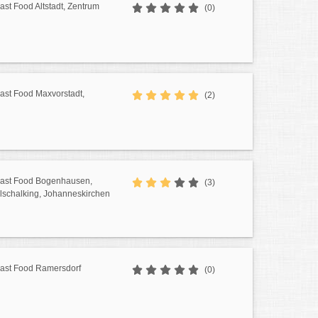
Fast Food Altstadt, Zentrum
(0)
Fast Food Maxvorstadt,
(2)
 Fast Food Bogenhausen,
(3)
glschalking, Johanneskirchen
Fast Food Ramersdorf
(0)