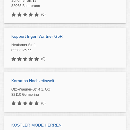
Schorner Str. 12
82065 Baierbrunn
(0)
Koppert Ingerl Wartner GbR
Neufarner Str. 1
85586 Poing
(0)
Kornaths Hochzeitswelt
Otto-Wagner-Str. 4 1. OG
82110 Germering
(0)
KÖSTLER MODE HERREN