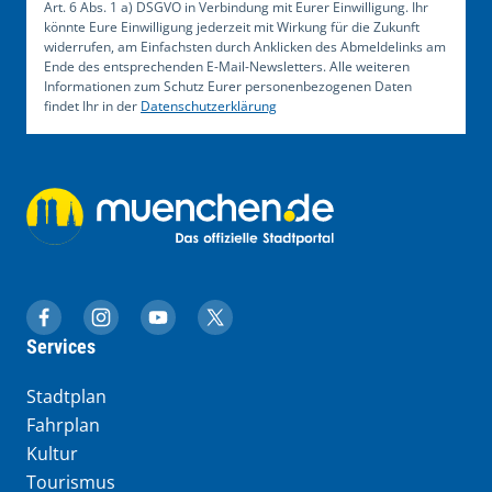
Art. 6 Abs. 1 a) DSGVO in Verbindung mit Eurer Einwilligung. Ihr
könnte Eure Einwilligung jederzeit mit Wirkung für die Zukunft
widerrufen, am Einfachsten durch Anklicken des Abmeldelinks am
Ende des entsprechenden E-Mail-Newsletters. Alle weiteren
Informationen zum Schutz Eurer personenbezogenen Daten
findet Ihr in der
Datenschutzerklärung
muenchen.de auf Facebook
muenchen.de auf Instagram
muenchen.de auf YouTube
muenchen.de auf X
Services
Stadtplan
Fahrplan
Kultur
Tourismus