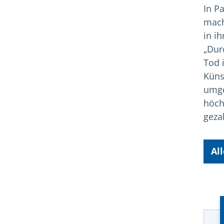
In P
mach
in i
„Dur
Tod 
Küns
umge
höch
geza
Al