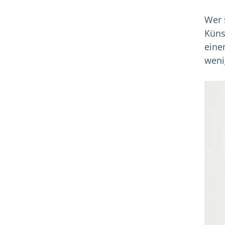
Wer 
Küns
eine
weni