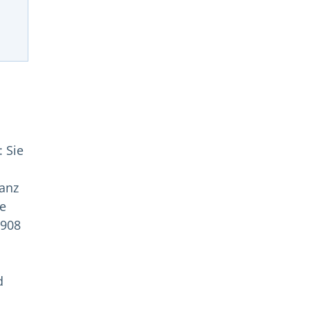
 Sie
anz
ie
1908
d