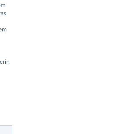
dem
was
rem
erin