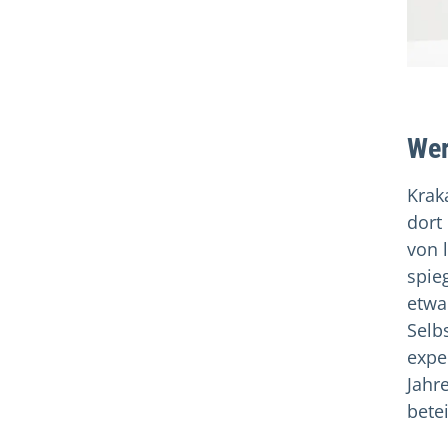
Wer
Krak
dort
von 
spieg
etwa
Selb
expe
Jahr
betei