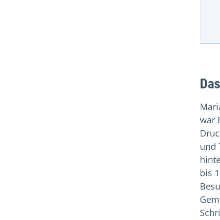
Das
Mari
war 
Druc
und T
hint
bis 
Besu
Gemä
Schr