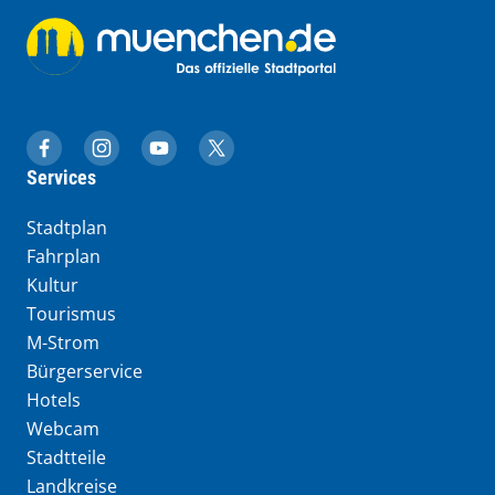
muenchen.de auf Facebook
muenchen.de auf Instagram
muenchen.de auf YouTube
muenchen.de auf X
Services
Stadtplan
Fahrplan
Kultur
Tourismus
M-Strom
Bürgerservice
Hotels
Webcam
Stadtteile
Landkreise