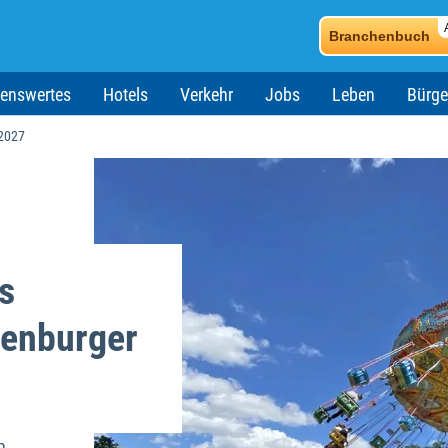
Branchenbuch
enswertes
Hotels
Verkehr
Jobs
Leben
Bürge
2027
s
henburger
n