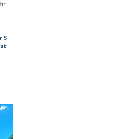
ihr
r S-
ist