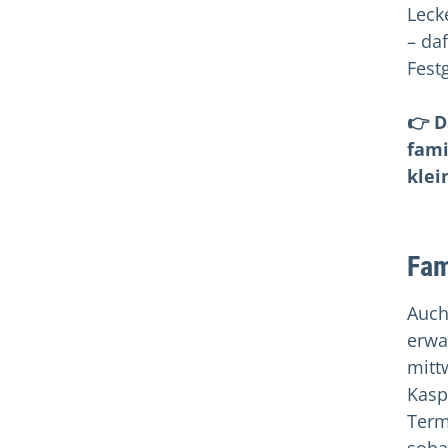
Leck
– da
Fest
👉 D
fami
klei
Fam
Auch
erwa
mitt
Kasp
Term