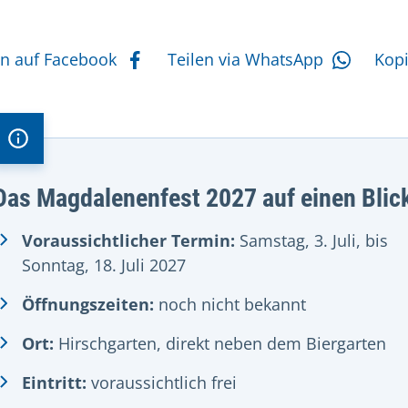
tere Aktionen
en auf Facebook
Teilen via WhatsApp
Kop
Das Magdalenenfest 2027 auf einen Blic
Voraussichtlicher Termin:
Samstag, 3. Juli, bis
Sonntag, 18. Juli 2027
Öffnungszeiten:
noch nicht bekannt
Ort:
Hirschgarten, direkt neben dem Biergarten
Eintritt:
voraussichtlich frei