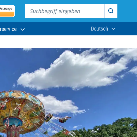
Suchbegriff eingeben
Anzeige
Suchen
Deutsch
rservice
Aktuelle Sprach