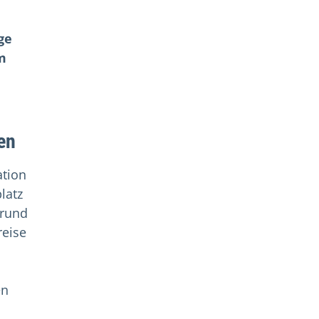
ge
m
en
ation
latz
 rund
reise
en