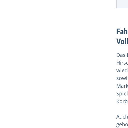
Fah
Vol
Das 
Hirs
wied
sowi
Mark
Spie
Korb
Auch
gehö