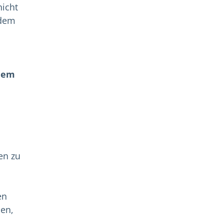
nicht
 dem
inem
en zu
en
en,