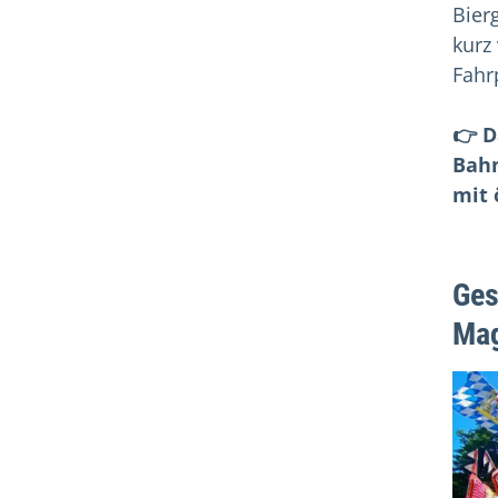
Bier
kurz
Fahr
👉 D
Bahn
mit 
Ges
Mag