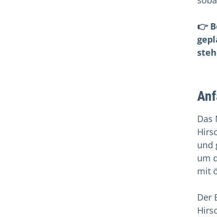
soba
👉 B
gepl
steh
Anf
Das 
Hirs
und 
um d
mit 
Der 
Hirs