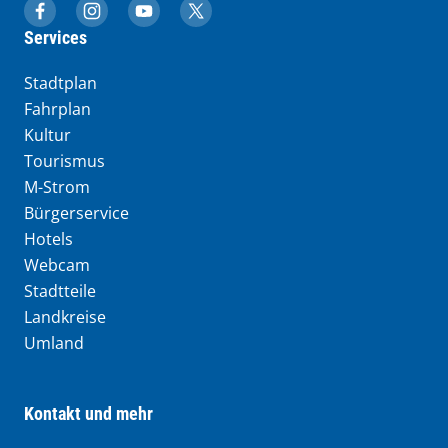
muenchen.de auf Facebook
muenchen.de auf Instagram
muenchen.de auf YouTube
muenchen.de auf X
Services
Stadtplan
Fahrplan
Kultur
Tourismus
M-Strom
Bürgerservice
Hotels
Webcam
Stadtteile
Landkreise
Umland
Kontakt und mehr