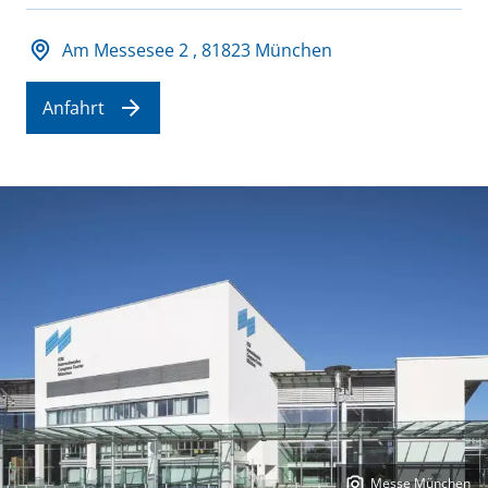
Adresse und Öffnungszeiten
Am Messesee 2 , 81823 München
Anfahrt
Messe München