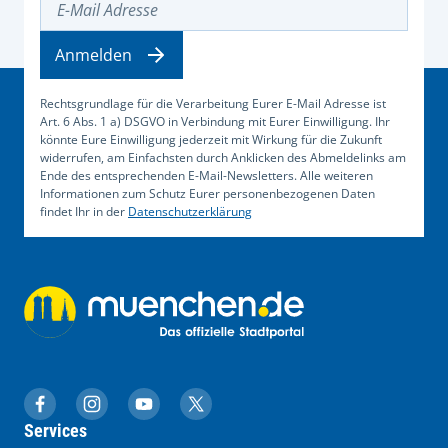
Anmelden
Rechtsgrundlage für die Verarbeitung Eurer E-Mail Adresse ist
Art. 6 Abs. 1 a) DSGVO in Verbindung mit Eurer Einwilligung. Ihr
könnte Eure Einwilligung jederzeit mit Wirkung für die Zukunft
widerrufen, am Einfachsten durch Anklicken des Abmeldelinks am
Ende des entsprechenden E-Mail-Newsletters. Alle weiteren
Informationen zum Schutz Eurer personenbezogenen Daten
findet Ihr in der
Datenschutzerklärung
muenchen.de auf Facebook
muenchen.de auf Instagram
muenchen.de auf YouTube
muenchen.de auf X
Services