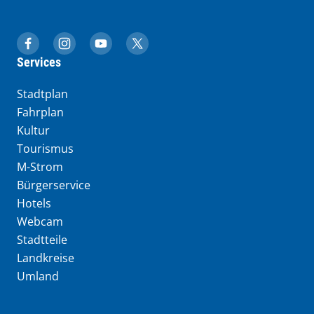
muenchen.de auf Facebook
muenchen.de auf Instagram
muenchen.de auf YouTube
muenchen.de auf X
Services
Stadtplan
Fahrplan
Kultur
Tourismus
M-Strom
Bürgerservice
Hotels
Webcam
Stadtteile
Landkreise
Umland