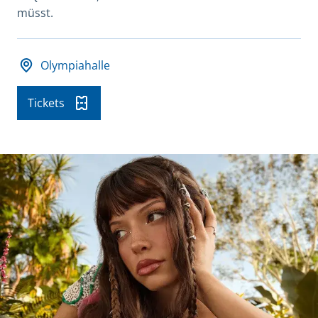
müsst.
Datum und Veranstaltungsort
Olympiahalle
Tickets