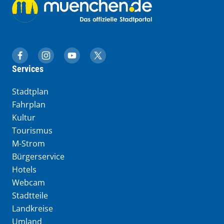
muenchen.de auf Facebook
muenchen.de auf Instagram
muenchen.de auf YouTube
muenchen.de auf X
Services
Stadtplan
Fahrplan
Kultur
Tourismus
M-Strom
Bürgerservice
Hotels
Webcam
Stadtteile
Landkreise
Umland