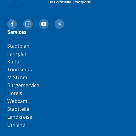
muenchen.de auf Facebook
muenchen.de auf Instagram
muenchen.de auf YouTube
muenchen.de auf X
Services
Stadtplan
Fahrplan
Kultur
Tourismus
M-Strom
Bürgerservice
Hotels
Webcam
Stadtteile
Landkreise
Umland