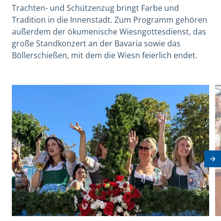
Trachten- und Schützenzug bringt Farbe und
Tradition in die Innenstadt. Zum Programm gehören
außerdem der ökumenische Wiesngottesdienst, das
große Standkonzert an der Bavaria sowie das
Böllerschießen, mit dem die Wiesn feierlich endet.
This is a carousel with rotating cards. Use the previous 
Nä