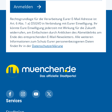
Anmelden
Rechtsgrundlage für die Verarbeitung Eurer E-Mail Adresse ist
Art. 6 Abs. 1 a) DSGVO in Verbindung mit Eurer Einwilligung. Ihr
könnte Eure Einwilligung jederzeit mit Wirkung für die Zukunft
widerrufen, am Einfachsten durch Anklicken des Abmeldelinks am
Ende des entsprechenden E-Mail-Newsletters. Alle weiteren
Informationen zum Schutz Eurer personenbezogenen Daten
findet Ihr in der
Datenschutzerklärung
muenchen.de auf Facebook
muenchen.de auf Instagram
muenchen.de auf YouTube
muenchen.de auf X
Services