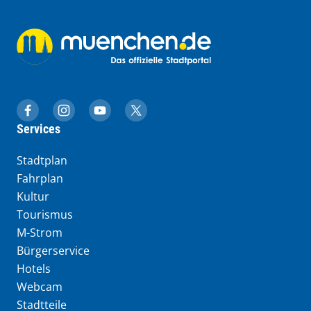
muenchen.de auf Facebook
muenchen.de auf Instagram
muenchen.de auf YouTube
muenchen.de auf X
Services
Stadtplan
Fahrplan
Kultur
Tourismus
M-Strom
Bürgerservice
Hotels
Webcam
Stadtteile