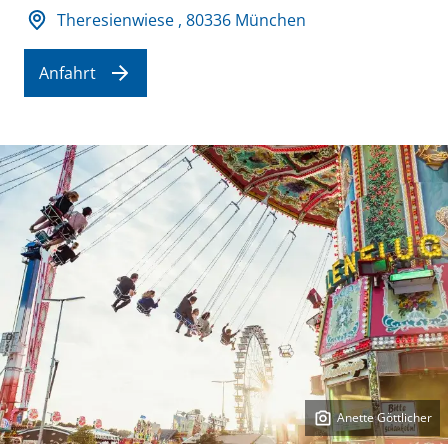
Adresse und Öffnungszeiten
Theresienwiese , 80336 München
Anfahrt
Anette Göttlicher