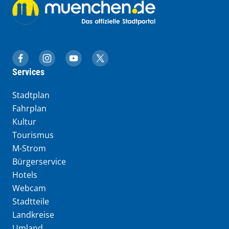
muenchen.de auf Facebook
muenchen.de auf Instagram
muenchen.de auf YouTube
muenchen.de auf X
Services
Stadtplan
Fahrplan
Kultur
Tourismus
M-Strom
Bürgerservice
Hotels
Webcam
Stadtteile
Landkreise
Umland