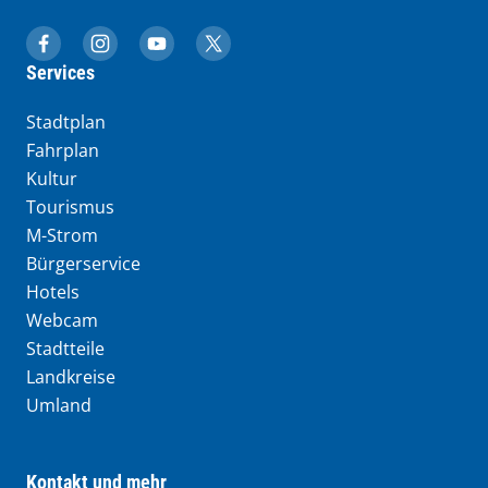
muenchen.de auf Facebook
muenchen.de auf Instagram
muenchen.de auf YouTube
muenchen.de auf X
Services
Stadtplan
Fahrplan
Kultur
Tourismus
M-Strom
Bürgerservice
Hotels
Webcam
Stadtteile
Landkreise
Umland
Kontakt und mehr