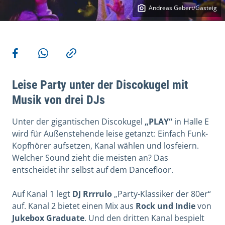
Andreas Gebert/Gasteig
Weitere Aktionen
Teilen auf Facebook
Teilen via WhatsApp
Kopieren
Leise Party unter der Discokugel mit
Musik von drei DJs
Unter der gigantischen Discokugel
„PLAY“
in Halle E
wird für Außenstehende leise getanzt: Einfach Funk-
Kopfhörer aufsetzen, Kanal wählen und losfeiern.
Welcher Sound zieht die meisten an? Das
entscheidet ihr selbst auf dem Dancefloor.
Auf Kanal 1 legt
DJ Rrrrulo
„Party-Klassiker der 80er“
auf.
Kanal 2
bietet einen Mix aus
Rock und Indie
von
Jukebox Graduate
. Und den dritten Kanal bespielt