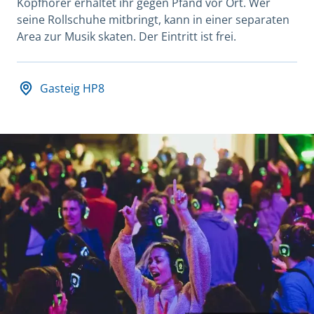
Kopfhörer erhaltet ihr gegen Pfand vor Ort. Wer
seine Rollschuhe mitbringt, kann in einer separaten
Area zur Musik skaten. Der Eintritt ist frei.
Datum und Veranstaltungsort
Gasteig HP8