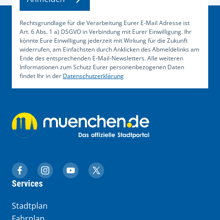
Rechtsgrundlage für die Verarbeitung Eurer E-Mail Adresse ist
Art. 6 Abs. 1 a) DSGVO in Verbindung mit Eurer Einwilligung. Ihr
könnte Eure Einwilligung jederzeit mit Wirkung für die Zukunft
widerrufen, am Einfachsten durch Anklicken des Abmeldelinks am
Ende des entsprechenden E-Mail-Newsletters. Alle weiteren
Informationen zum Schutz Eurer personenbezogenen Daten
findet Ihr in der
Datenschutzerklärung
muenchen.de auf Facebook
muenchen.de auf Instagram
muenchen.de auf YouTube
muenchen.de auf X
Services
Stadtplan
Fahrplan