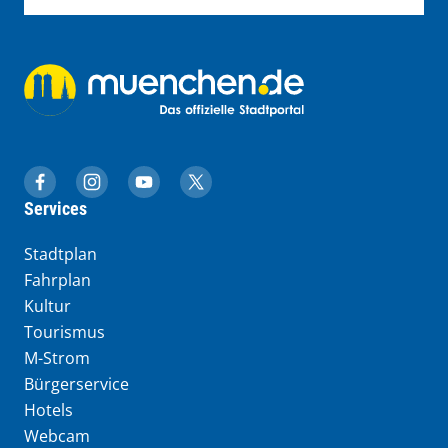
muenchen.de auf Facebook
muenchen.de auf Instagram
muenchen.de auf YouTube
muenchen.de auf X
Services
Stadtplan
Fahrplan
Kultur
Tourismus
M-Strom
Bürgerservice
Hotels
Webcam