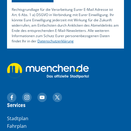
Rechtsgrundlage für die Verarbeitung Eurer E-Mail Adresse ist
Art. 6 Abs. 1 a) DSGVO in Verbindung mit Eurer Einwilligung. Ihr
könnte Eure Einwilligung jederzeit mit Wirkung für die Zukunft
widerrufen, am Einfachsten durch Anklicken des Abmeldelinks am
Ende des entsprechenden E-Mail-Newsletters. Alle weiteren
Informationen zum Schutz Eurer personenbezogenen Daten
findet Ihr in der
Datenschutzerklärung
muenchen.de auf Facebook
muenchen.de auf Instagram
muenchen.de auf YouTube
muenchen.de auf X
Services
Stadtplan
Fahrplan