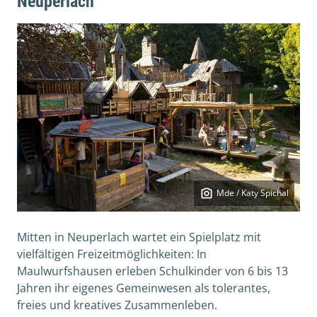
Neuperlach
Mde / Katy Spichal
Mitten in Neuperlach wartet ein Spielplatz mit
vielfältigen Freizeitmöglichkeiten: In
Maulwurfshausen erleben Schulkinder von 6 bis 13
Jahren ihr eigenes Gemeinwesen als tolerantes,
freies und kreatives Zusammenleben.