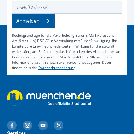
E-Mail Adresse
Anmelden
Rechtsgrundlage für die Verarbeitung Eurer E-Mail Adresse ist
Art. 6 Abs. 1 a) DSGVO in Verbindung mit Eurer Einwilligung. Ihr
könnte Eure Einwilligung jederzeit mit Wirkung für die Zukunft
widerrufen, am Einfachsten durch Anklicken des Abmeldelinks am
Ende des entsprechenden E-Mail-Newsletters. Alle weiteren
Informationen zum Schutz Eurer personenbezogenen Daten
findet Ihr in der
Datenschutzerklärung
muenchen.de auf Facebook
muenchen.de auf Instagram
muenchen.de auf YouTube
muenchen.de auf X
Services