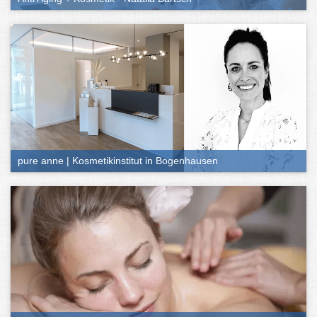
Kosmetik-Besuch
Wie oben schon angedeutet, ist das Angebotsspektrum in
Kosmetikstudios vielfältig. Zu den wichtigsten Treatments zählen:
Gesichtsbehandlungen
Ihr habt Probleme mit eurer Haut oder wollt ihr einfach nur eine
reichhaltige Pflege gönnen? Kosmetikstudios haben von der
Ausreinigung bis zu Anti-Aging-Behandlung so ziemlich alles im
Programm. Auch das Färben, Formen und Stylen von Wimpern
oder Augenbrauen oder ein schickes Make-up zählen dazu.
pure anne | Kosmetikinstitut in Bogenhausen
Haarentfernung
Möchtet ihr euch das häufige Rasieren sparen oder seid nicht
zufrieden mit der Körperbehaarung an bestimmten Stellen, lohnt
sich ebenfalls ein Besuch bei der Kosmetik. Angeboten werden
dabei meist das Wachsen oder Sugaring, aber auch
Haarentfernungen per Laser.
Maniküre und Pediküre
Samtweiche Füße, lackierte Nägel oder eine Nagelverlängerung –