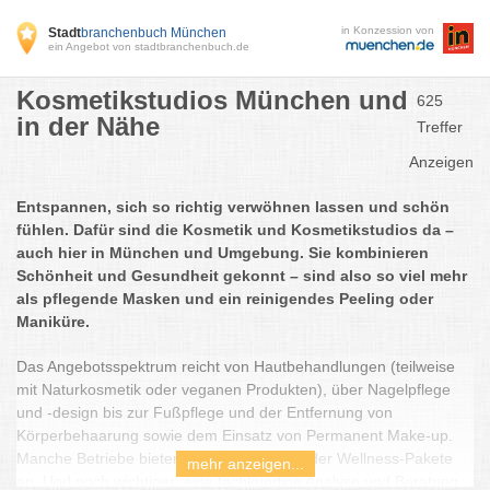
in Konzession von
Stadt
branchenbuch München
ein Angebot von stadtbranchenbuch.de
Kosmetikstudios München und
625
in der Nähe
Treffer
Anzeigen
Entspannen, sich so richtig verwöhnen lassen und schön
fühlen. Dafür sind die Kosmetik und Kosmetikstudios da –
auch hier in München und Umgebung. Sie kombinieren
Schönheit und Gesundheit gekonnt – sind also so viel mehr
als pflegende Masken und ein reinigendes Peeling oder
Maniküre.
Das Angebotsspektrum reicht von Hautbehandlungen (teilweise
mit Naturkosmetik oder veganen Produkten), über Nagelpflege
und -design bis zur Fußpflege und der Entfernung von
Körperbehaarung sowie dem Einsatz von Permanent Make-up.
Manche Betriebe bieten auch Massagen oder Wellness-Pakete
mehr anzeigen...
an. Und noch wichtiger: eine fachkundige Analyse und Beratung