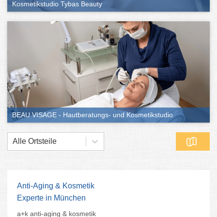
Kosmetikstudio Tybas Beauty
auch das bekommt ihr oft im Kosmetikstudio.
Die besten Kosmetikstudios in München
findet ihr hier:
BEAU VISAGE - Hautberatungs- und Kosmetikstudio
Alle Ortsteile
Anti-Aging & Kosmetik
Experte in München
a+k anti-aging & kosmetik