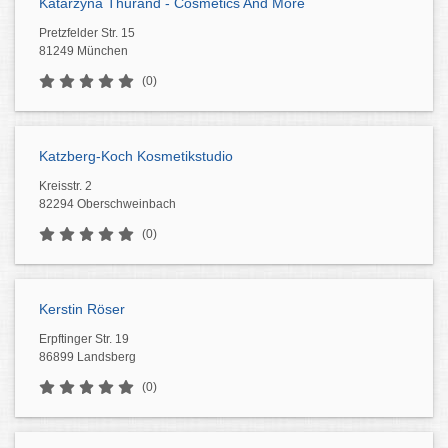
Katarzyna Thurand - Cosmetics And More
Pretzfelder Str. 15
81249 München
(0)
Katzberg-Koch Kosmetikstudio
Kreisstr. 2
82294 Oberschweinbach
(0)
Kerstin Röser
Erpftinger Str. 19
86899 Landsberg
(0)