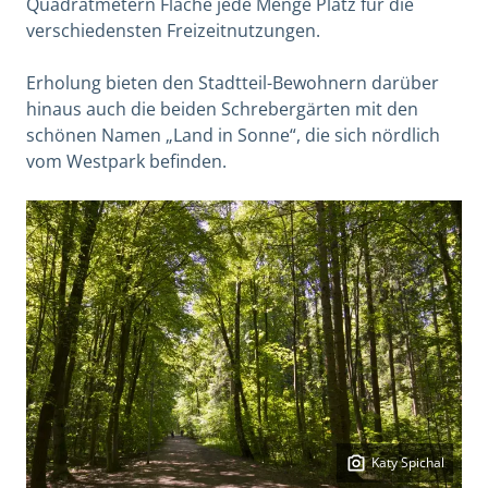
Quadratmetern Fläche jede Menge Platz für die
verschiedensten Freizeitnutzungen.
Erholung bieten den Stadtteil-Bewohnern darüber
hinaus auch die beiden Schrebergärten mit den
schönen Namen „Land in Sonne“, die sich nördlich
vom Westpark befinden.
Katy Spichal