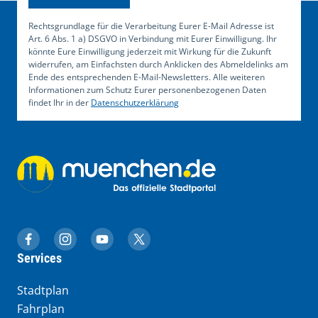
Rechtsgrundlage für die Verarbeitung Eurer E-Mail Adresse ist
Art. 6 Abs. 1 a) DSGVO in Verbindung mit Eurer Einwilligung. Ihr
könnte Eure Einwilligung jederzeit mit Wirkung für die Zukunft
widerrufen, am Einfachsten durch Anklicken des Abmeldelinks am
Ende des entsprechenden E-Mail-Newsletters. Alle weiteren
Informationen zum Schutz Eurer personenbezogenen Daten
findet Ihr in der
Datenschutzerklärung
muenchen.de auf Facebook
muenchen.de auf Instagram
muenchen.de auf YouTube
muenchen.de auf X
Services
Stadtplan
Fahrplan