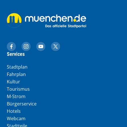
muenchen.de auf Facebook
muenchen.de auf Instagram
muenchen.de auf YouTube
muenchen.de auf X
Services
Stadtplan
Fahrplan
Kultur
Tourismus
M-Strom
Bürgerservice
Hotels
Webcam
Stadtteile