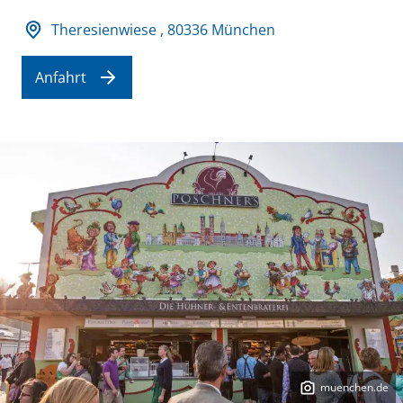
Adresse und Öffnungszeiten
Theresienwiese , 80336 München
Anfahrt
muenchen.de