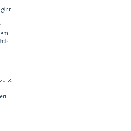
 gibt
4
ltem
htl-
.
ssa &
ert