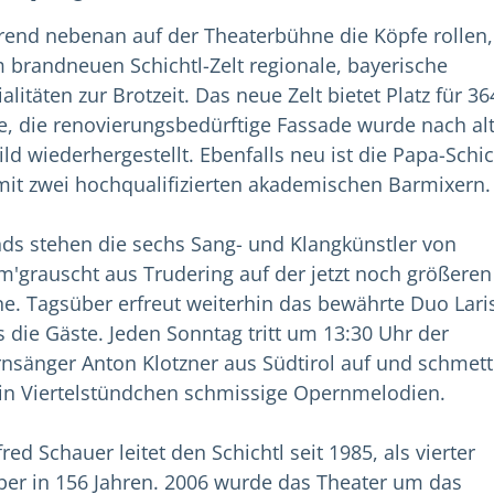
end nebenan auf der Theaterbühne die Köpfe rollen,
m brandneuen Schichtl-Zelt regionale, bayerische
alitäten zur Brotzeit. Das neue Zelt bietet Platz für 36
e, die renovierungsbedürftige Fassade wurde nach a
ild wiederhergestellt. Ebenfalls neu ist
die Papa-Schic
mit zwei hochqualifizierten akademischen Barmixern
ds stehen die sechs Sang- und Klangkünstler von
'grauscht aus Trudering auf der jetzt noch größeren
e. Tagsüber erfreut weiterhin das bewährte Duo Lari
s die Gäste. Jeden Sonntag tritt um 13:30 Uhr der
nsänger Anton Klotzner aus Südtirol auf und schmett
ein Viertelstündchen schmissige Opernmelodien.
ed Schauer leitet den Schichtl seit 1985, als vierter
ber in 156 Jahren. 2006 wurde das Theater um das