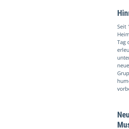
Hin
Seit
Heim
Tag 
erle
unter
neue
Grup
humo
vorb
Neu
Mu