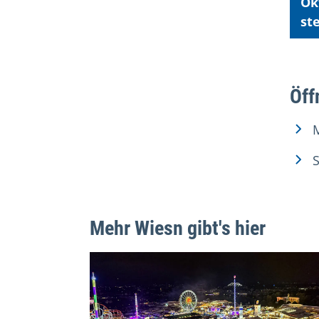
Ok
st
Öff
M
S
Mehr Wiesn gibt's hier