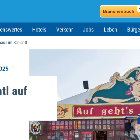
Branchenbuch
enswertes
Hotels
Verkehr
Jobs
Leben
Bürge
haus im Schichtl
025
tl auf