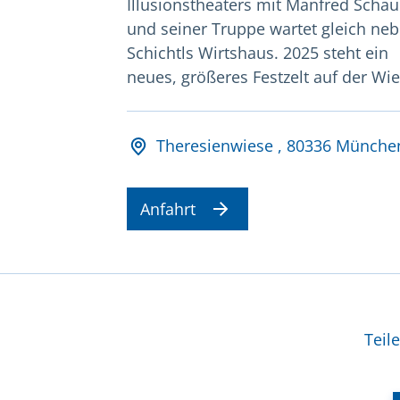
Illusionstheaters mit Manfred Schau
und seiner Truppe wartet gleich ne
Schichtls Wirtshaus. 2025 steht ein
neues, größeres Festzelt auf der Wie
Adresse und Öffnungsz
Theresienwiese , 80336 Münche
Anfahrt
Wei
Teil