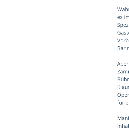
Währ
es i
Spezi
Gäst
Vorb
Bar 
Aben
Zamm
Bühn
Klau
Oper
für 
Manfr
Inha