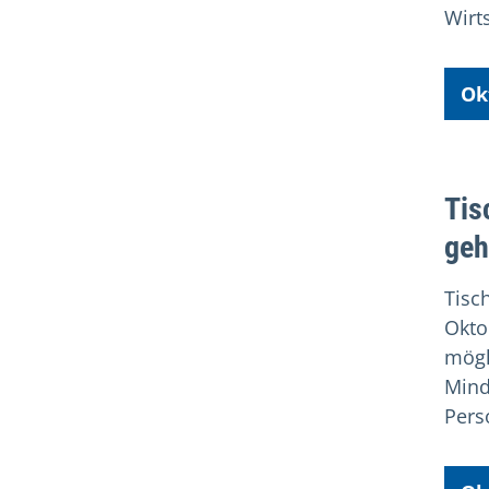
Wirt
Ok
Tis
geh
Tisc
Okto
mögl
Mind
Pers