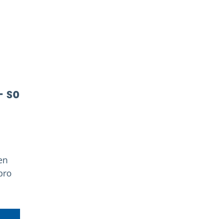
- so
en
pro