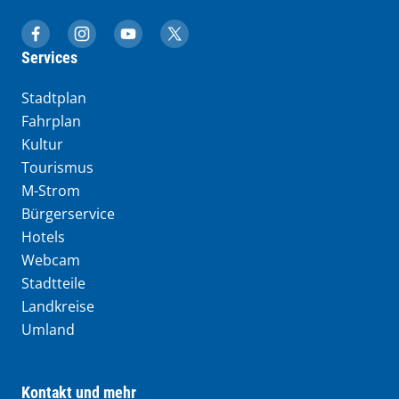
muenchen.de auf Facebook
muenchen.de auf Instagram
muenchen.de auf YouTube
muenchen.de auf X
Services
Stadtplan
Fahrplan
Kultur
Tourismus
M-Strom
Bürgerservice
Hotels
Webcam
Stadtteile
Landkreise
Umland
Kontakt und mehr