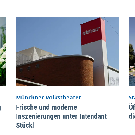
Münchner Volkstheater
St
g
Frische und moderne
Öf
Inszenierungen unter Intendant
di
Stückl