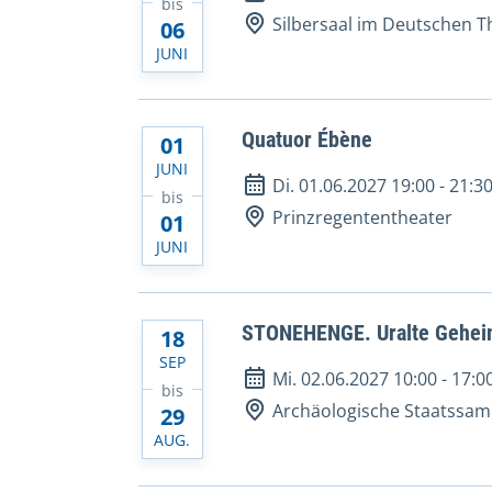
bis
Silbersaal im Deutschen T
06
JUNI
Quatuor Ébène
01
JUNI
Di. 01.06.2027 19:00
-
21:3
bis
Prinzregententheater
01
JUNI
STONEHENGE. Uralte Gehei
18
SEP
Mi. 02.06.2027 10:00
-
17:0
bis
Archäologische Staatssa
29
AUG.