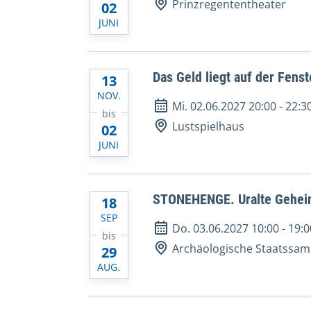
Prinzregententheater
02
JUNI
Das Geld liegt auf der Fens
13
NOV.
Mi. 02.06.2027 20:00
-
22:3
bis
Lustspielhaus
02
JUNI
STONEHENGE. Uralte Gehei
18
SEP
Do. 03.06.2027 10:00
-
19:0
bis
Archäologische Staatssa
29
AUG.