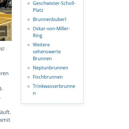
Geschwister-Scholl-
Platz
Brunnenbuberl
Oskar-von-Miller-
ann
Ring
Weitere
26!
sehenswerte
Brunnen
Neptunbrunnen
hren
Fischbrunnen
Trinkwasserbrunne
R-
n
.
äuft.
damit