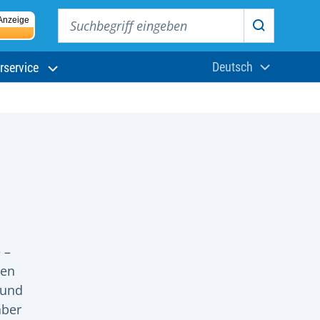
Suchbegriff eingeben
Anzeige
Suchen
Deutsch
rservice
Aktuelle Sprach
 –
len
 und
aber