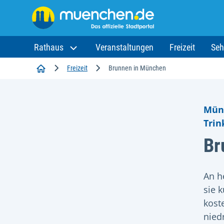
Rathaus
Veranstaltungen
Freizeit
Seh
Startseite
Freizeit
Brunnen in München
Münc
Trin
Br
An h
sie 
kost
nied