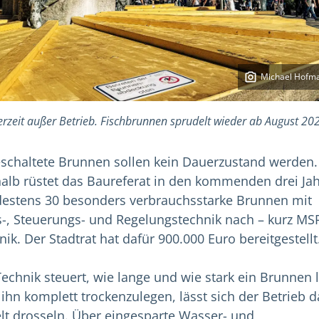
Michael Hofm
rzeit außer Betrieb. Fischbrunnen sprudelt wieder ab August 20
schaltete Brunnen sollen kein Dauerzustand werden.
alb rüstet das Baureferat in den kommenden drei Ja
estens 30 besonders verbrauchsstarke Brunnen mit
-, Steuerungs- und Regelungstechnik nach – kurz MS
ik. Der Stadtrat hat dafür 900.000 Euro bereitgestellt
Technik steuert, wie lange und wie stark ein Brunnen l
t ihn komplett trockenzulegen, lässt sich der Betrieb 
elt drosseln. Über eingesparte Wasser- und