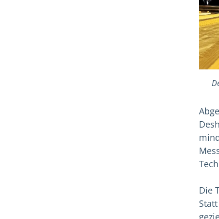
De
Abge
Desh
mind
Mess
Techn
Die 
Stat
gezi