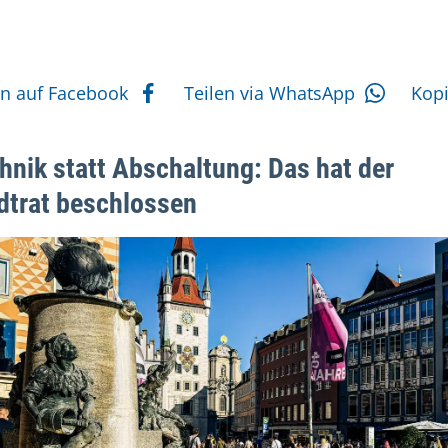
tere Aktionen
en auf Facebook
Teilen via WhatsApp
Kop
hnik statt Abschaltung: Das hat der
dtrat beschlossen