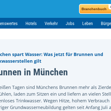
Branchenbuch
enswertes
Hotels
Verkehr
Jobs
Leben
Bürge
hen spart Wasser: Was jetzt für Brunnen und
kwasserstellen gilt
unnen in München
eißen Tagen sind Münchens Brunnen mehr als Zierde
kühlen, laden zum Sitzen ein und liefern an vielen Stel
enloses Trinkwasser. Wegen Hitze, hohem Verbrauch
riger Grundwasserneubildung gelten seit Anfang Juli 