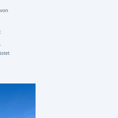
 von
t
r
stet