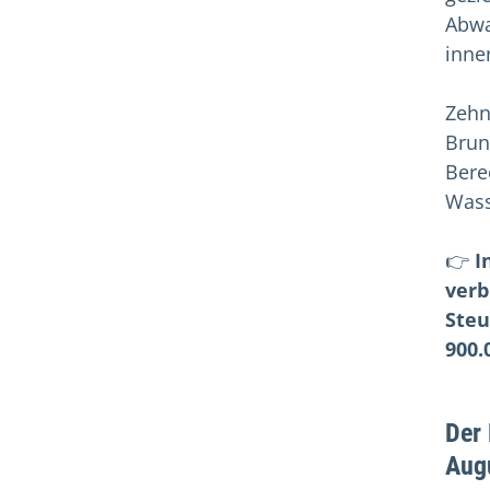
Abwa
inne
Zehn
Brun
Bere
Wass
👉
I
verb
Steu
900.
Der
Aug