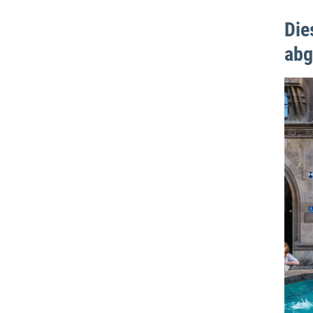
Die
abg