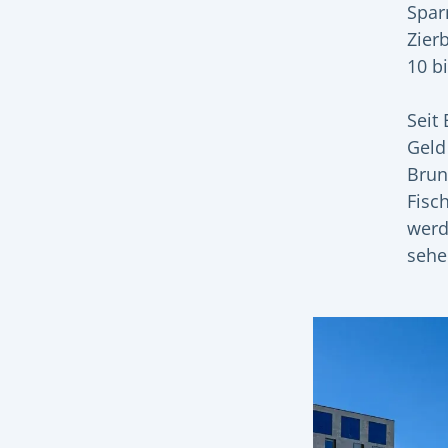
Spar
Zier
10 b
Seit 
Geld
Brun
Fisc
werd
sehe