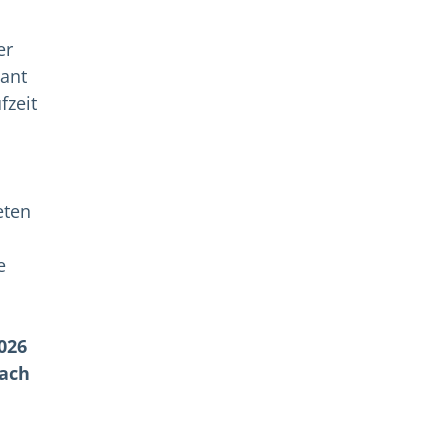
er
lant
fzeit
eten
e
026
nach