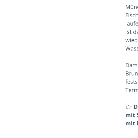
Münc
Fisc
lauf
ist 
wied
Wass
Dami
Brun
fest
Term
👉
D
mit 
mit 