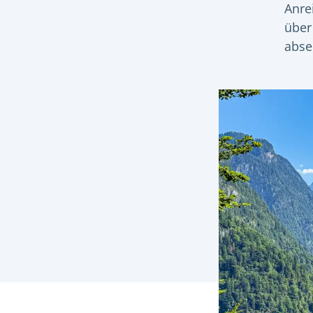
Anre
über
absei