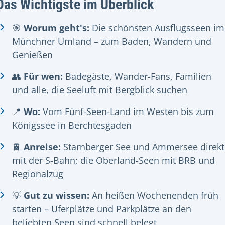
Das Wichtigste im Überblick
🎯
Worum geht's:
Die schönsten Ausflugsseen im
Münchner Umland – zum Baden, Wandern und
Genießen
👥
Für wen:
Badegäste, Wander-Fans, Familien
und alle, die Seeluft mit Bergblick suchen
📍
Wo:
Vom Fünf-Seen-Land im Westen bis zum
Königssee in Berchtesgaden
🚆
Anreise:
Starnberger See und Ammersee direkt
mit der S-Bahn; die Oberland-Seen mit BRB und
Regionalzug
💡
Gut zu wissen:
An heißen Wochenenden früh
starten – Uferplätze und Parkplätze an den
beliebten Seen sind schnell belegt