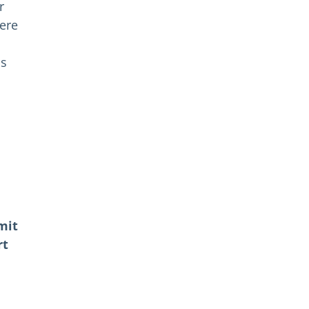
r
ere
is
mit
rt