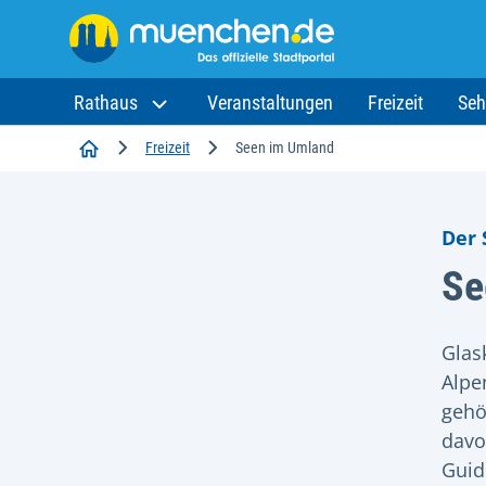
Rathaus
Veranstaltungen
Freizeit
Seh
Startseite
Freizeit
Seen im Umland
Der 
Se
Glas
Alpe
gehö
davo
Guid