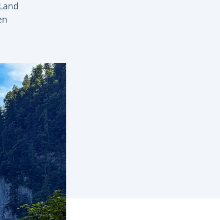
-Land
en