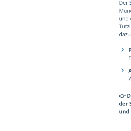
Der
Münc
und 
Tutz
dazu
P
👉 D
der 
und 