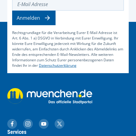
E-Mail Adresse
Anmelden
Rechtsgrundlage für die Verarbeitung Eurer E-Mail Adresse ist
Art. 6 Abs. 1 a) DSGVO in Verbindung mit Eurer Einwilligung. Ihr
könnte Eure Einwilligung jederzeit mit Wirkung für die Zukunft
widerrufen, am Einfachsten durch Anklicken des Abmeldelinks am
Ende des entsprechenden E-Mail-Newsletters. Alle weiteren
Informationen zum Schutz Eurer personenbezogenen Daten
findet Ihr in der
Datenschutzerklärung
muenchen.de auf Facebook
muenchen.de auf Instagram
muenchen.de auf YouTube
muenchen.de auf X
Services