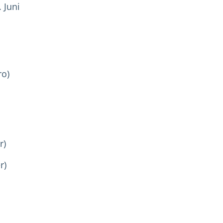
 Juni
ro)
r)
r)