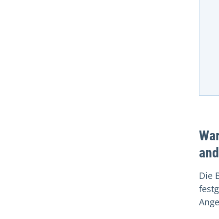
War
and
Die 
fest
Ange