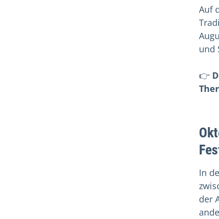
Auf 
Trad
Augu
und 
👉
D
Ther
Okt
Fes
In d
zwis
der 
ande