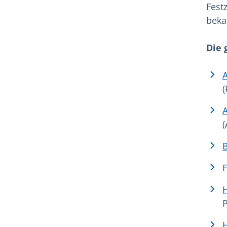
Festz
beka
Die 
A
(
A
(
B
F
H
P
H