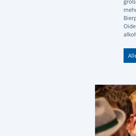
groß
mehr
Bier
Oide
alko
Al