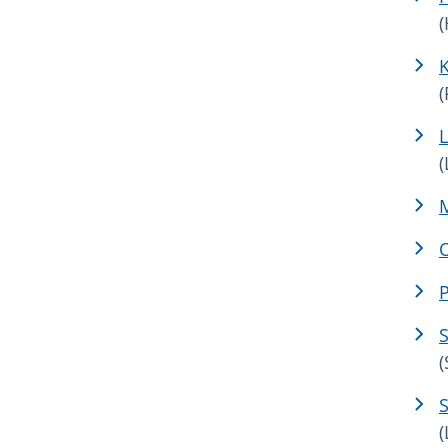
(
(
M
P
(
S