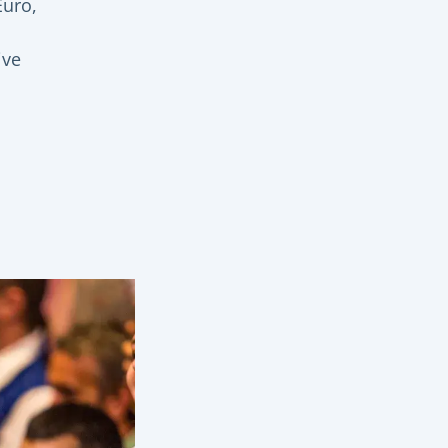
Euro,
ive