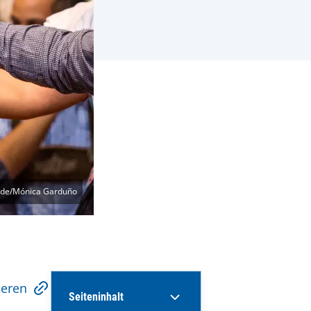
de/Mónica Garduño
ieren
Seiteninhalt