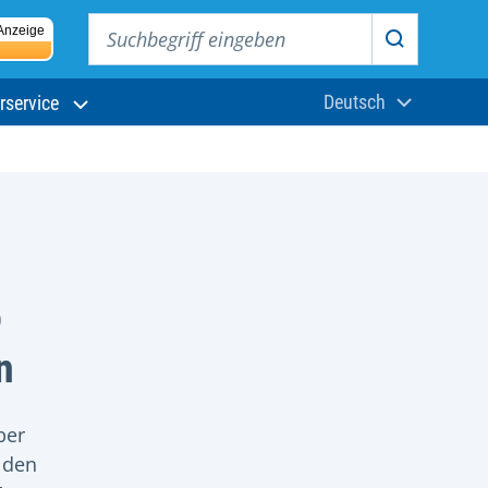
Suchbegriff eingeben
Anzeige
Suchen
Deutsch
rservice
Aktuelle Sprach
o
n
ber
 den