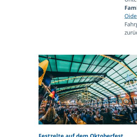
Fam
Oide
Fahr
zurü
Festzelte auf dem Oktoberfest