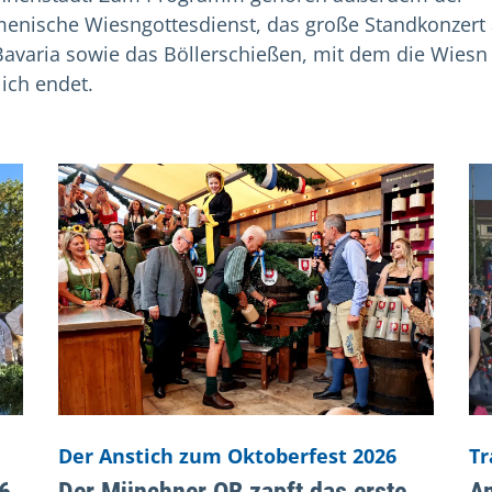
enische Wiesngottesdienst, das große Standkonzert
Bavaria sowie das Böllerschießen, mit dem die Wiesn
lich endet.
 the previous and next buttons to navigate, and Enter to acti
Der Anstich zum Oktoberfest 2026
Tr
6
Der Münchner OB zapft das erste
A