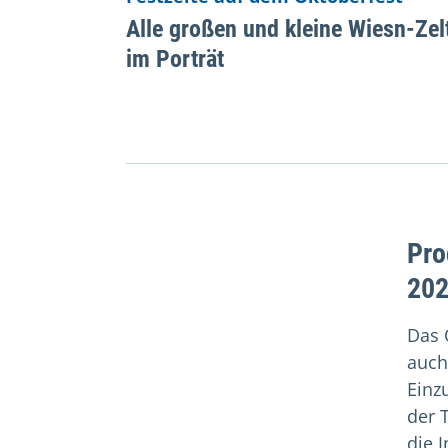
Alle großen und kleine Wiesn-Zel
im Porträt
Pro
20
Das 
auch
Einz
der 
die 