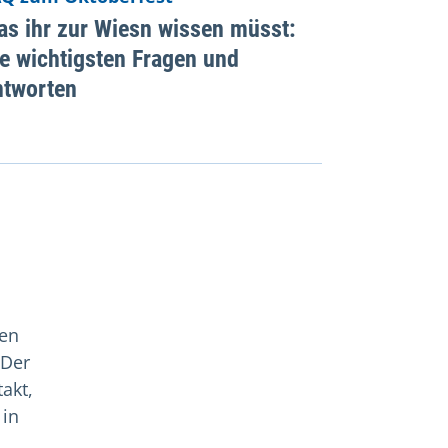
s ihr zur Wiesn wissen müsst:
e wichtigsten Fragen und
ntworten
ten
 Der
akt,
 in