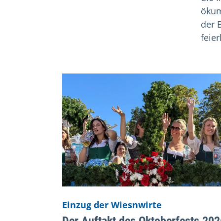
ökum
der 
feier
This is a carousel with rotating cards. Use
Einzug der Wiesnwirte
Der Auftakt des Oktoberfests 202