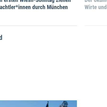
rachtler*innen durch München
Wirte und
d