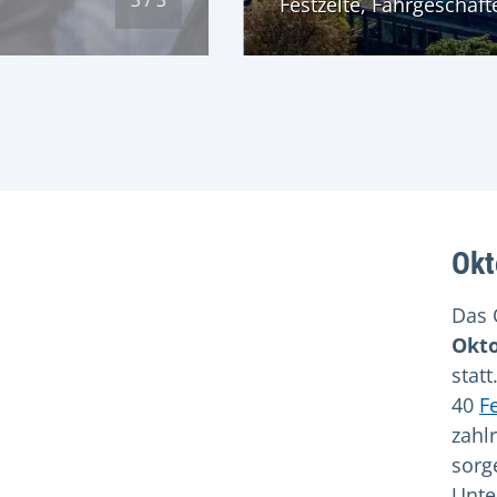
Festzelte, Fahrgeschäft
Okt
Das 
Okto
stat
40
F
zahl
sorg
Unte