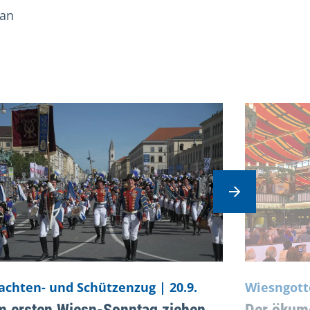
 an
vate cards.
Nächstes Elem
achten- und Schützenzug | 20.9.
Wiesngott
m ersten Wiesn-Sonntag ziehen
Der ökume