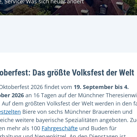
e, Service: Was sich heuer ändert
oberfest: Das größte Volksfest der Welt
Oktoberfest 2026 findet vom
19. September bis 4.
ber 2026
an 16 Tagen auf der Münchner Theresienw
t. Auf dem größten Volksfest der Welt werden in den f
estzelten
Biere von sechs Münchner Brauereien und
reiche weitere bayerische Spezialitäten angeboten. 
en mehr als 100
Fahrgeschäfte
und Buden für
rhaltung und Nervenkitzel. An den Dienstagen ist