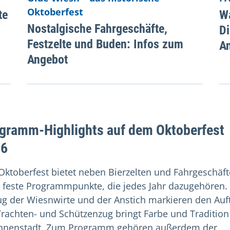
Oktoberfest
te
Wa
Nostalgische Fahrgeschäfte,
Di
Festzelte und Buden: Infos zum
A
Angebot
gramm-Highlights auf dem Oktoberfest
26
Oktoberfest bietet neben Bierzelten und Fahrgeschäf
 feste Programmpunkte, die jedes Jahr dazugehören.
ug der Wiesnwirte und der Anstich markieren den Auft
Trachten- und Schützenzug bringt Farbe und Tradition
Innenstadt. Zum Programm gehören außerdem der