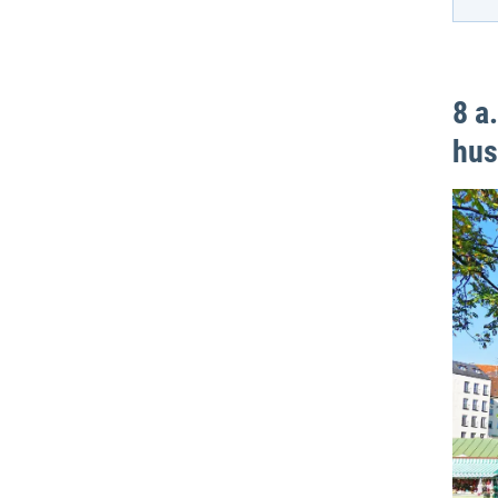
8 a
hus