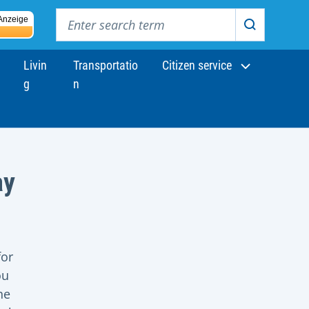
Enter search term
Anzeige
Search
Livin
Transportatio
Citizen service
g
n
ay
for
ou
he