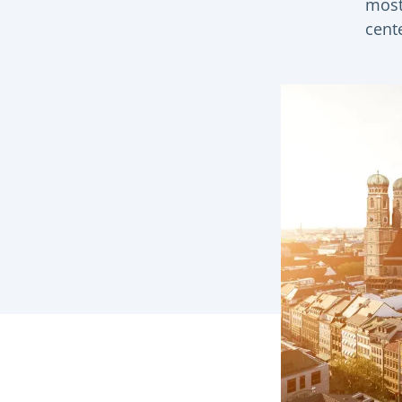
most
cent