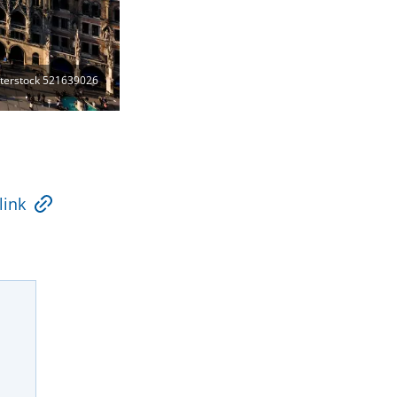
terstock 521639026
link