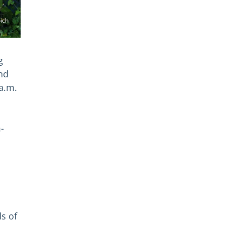
bich
g
and
 a.m.
-
s of