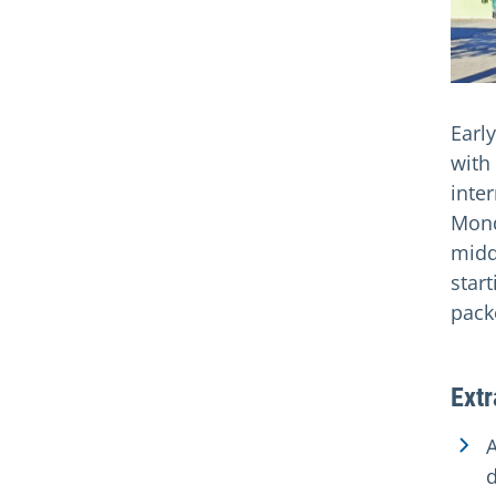
Earl
with
inter
Mond
midd
star
pack
Extr
A
d