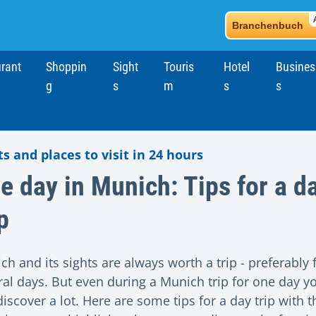
Branchenbuch
rant
Shoppin
Sight
Touris
Hotel
Busines
g
s
m
s
s
ts and places to visit in 24 hours
e day in Munich: Tips for a d
p
h and its sights are always worth a trip - preferably 
ral days. But even during a Munich trip for one day y
iscover a lot. Here are some tips for a day trip with t