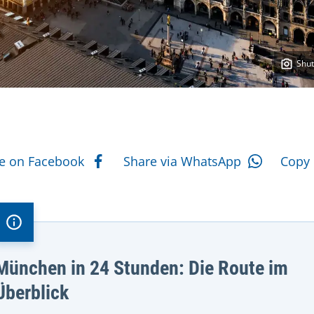
Shut
e actions
e on Facebook
Share via WhatsApp
Copy 
München in 24 Stunden: Die Route im
Überblick