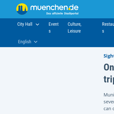
City Hall
Event
Culture,
Restau
s
Leisure
s
Home
Sights
One day in Munich
English
Aktuelle Sprache:
Sigh
On
tri
Munic
seve
can d