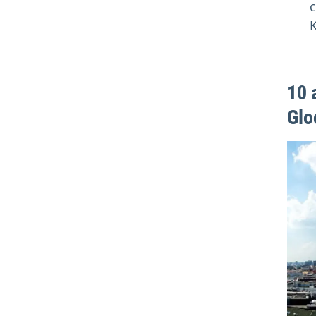
c
K
10 
Glo